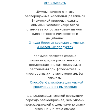
его измерить
Шумом принято считать
беспорядочные колебания различной
физической природы, однако
обычный человек чаще всего
сталкивается со звуковым шумом,
сила которого измеряется в
децибелах.
Откуда берется крахмал в мясных
и молочных продуктах
Крахмал является смесью
полисахаридов растительного
происхождения, синтезируемых
растениями при фотосинтезе, и
«построенных» на мономере альфа-
глюкозы.
Способы фальсификации мясной
продукции и их выявление
Фальсификация мясной продукции
гораздо разнообразнее, чем уловки
производителей с цельными кусками
мяса. Но и в этом случае